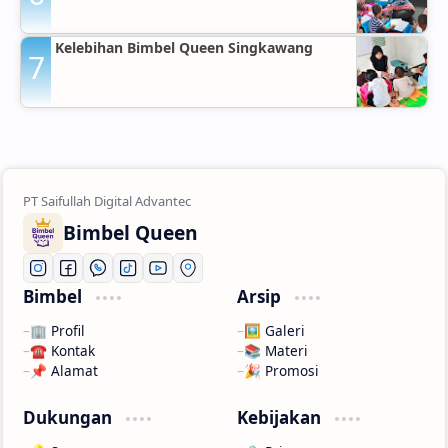
Kelebihan Bimbel Queen Singkawang
Bimbel Queen
Bimbel
Arsip
🏢 Profil
🖼️ Galeri
☎️ Kontak
📚 Materi
📌 Alamat
🎉 Promosi
Dukungan
Kebijakan