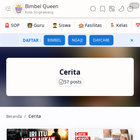
Bimbel Queen
1798
DAFTAR
:
BIMBEL
NGAJI
DAYCARE
Cerita
Cerita