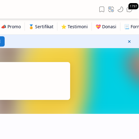
1797
E