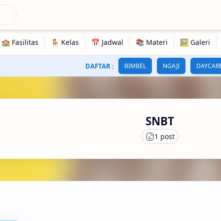
DAFTAR
:
BIMBEL
NGAJI
DAYCAR
SNBT