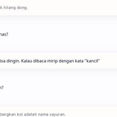
ak hilang dong.
nas?
 bisa dingin. Kalau dibaca mirip dengan kata "kancil"
n?
sedangkan kol adalah nama sayuran.