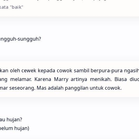
ata "baik"
ungguh-sungguh?
ikan oleh cewek kepada cowok sambil berpura-pura ngasih
ang melamar. Karena Marry artinya menikah. Biasa diu
mar seseorang. Mas adalah panggilan untuk cowok.
lau hujan?
belum hujan)