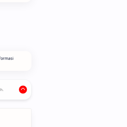
formasi
h.