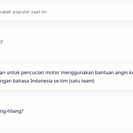
atah populer saat ini
e?
tan untuk pencucian motor menggunakan bantuan angin k
engan bahasa Indonesia se-tim (satu team)
ang-hilang?