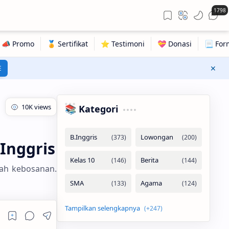
1798
E
📚 Kategori
Inggris
gah kebosanan.