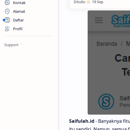
Kontak
Alamat
Daftar
Profil
Support
Saifulah.id
- Banyaknya fit
itu sendiri. Namun, semua f