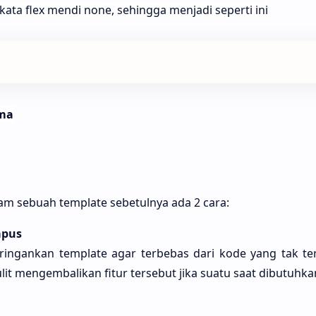
kata flex mendi none, sehingga menjadi seperti ini
ma
am sebuah template sebetulnya ada 2 cara:
apus
ingankan template agar terbebas dari kode yang tak t
ulit mengembalikan fitur tersebut jika suatu saat dibutuhka