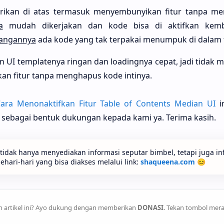
berikan di atas termasuk menyembunyikan fitur tanpa m
a
mudah dikerjakan dan kode bisa di aktifkan kemb
angannya
ada kode yang tak terpakai menumpuk di dalam 
UI templatenya ringan dan loadingnya cepat, jadi tidak m
n fitur tanpa menghapus kode intinya.
ara Menonaktifkan Fitur Table of Contents Median UI
in
5 sebagai bentuk dukungan kepada kami ya. Terima kasih.
idak hanya menyediakan informasi seputar bimbel, tetapi juga in
ari-hari yang bisa diakses melalui link:
shaqueena.com
😊
 artikel ini? Ayo dukung dengan memberikan
DONASI
. Tekan tombol mera