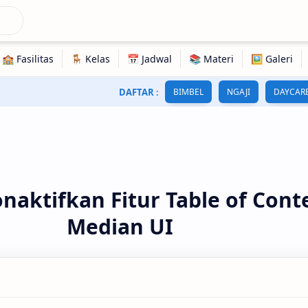
DAFTAR
:
BIMBEL
NGAJI
DAYCAR
naktifkan Fitur Table of Cont
Median UI