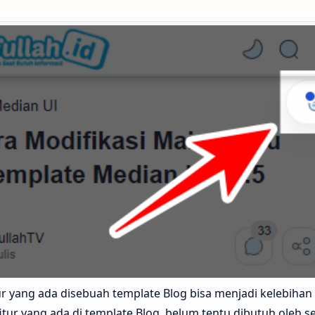
ur yang ada disebuah template Blog bisa menjadi kelebihan 
itur yang ada di template Blog, belum tentu dibutuh oleh s