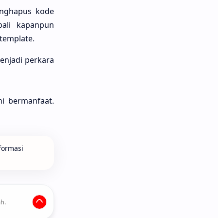
enghapus kode
ali kapanpun
template.
enjadi perkara
i bermanfaat.
formasi
h.