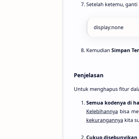
Setelah ketemu, ganti 
display:none
Kemudian
Simpan Te
Penjelasan
Untuk menghapus fitur dal
Semua kodenya di h
Kelebihannya
bisa mer
kekurangannya
kita s
Cukup disebunyikan