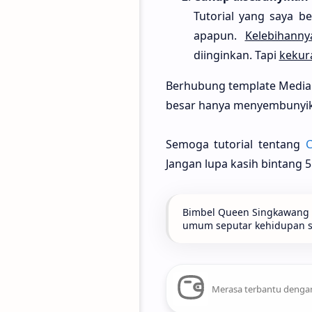
Tutorial yang saya 
apapun.
Kelebihanny
diinginkan. Tapi
kekur
Berhubung template Median 
besar hanya menyembunyika
Semoga tutorial tentang
C
Jangan lupa kasih bintang 
Bimbel Queen Singkawang t
umum seputar kehidupan seh
Merasa terbantu dengan