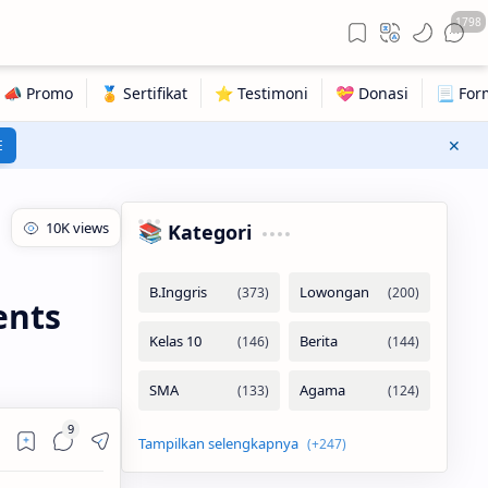
1798
E
📚 Kategori
ents