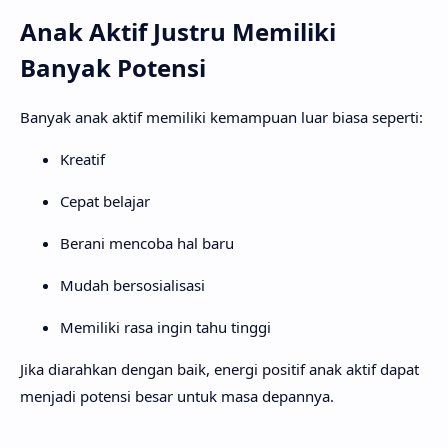
Anak Aktif Justru Memiliki
Banyak Potensi
Banyak anak aktif memiliki kemampuan luar biasa seperti:
Kreatif
Cepat belajar
Berani mencoba hal baru
Mudah bersosialisasi
Memiliki rasa ingin tahu tinggi
Jika diarahkan dengan baik, energi positif anak aktif dapat
menjadi potensi besar untuk masa depannya.