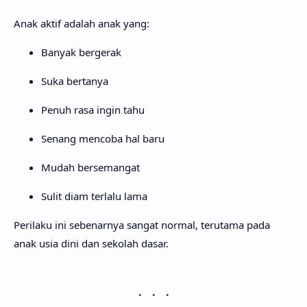
Anak aktif adalah anak yang:
Banyak bergerak
Suka bertanya
Penuh rasa ingin tahu
Senang mencoba hal baru
Mudah bersemangat
Sulit diam terlalu lama
Perilaku ini sebenarnya sangat normal, terutama pada
anak usia dini dan sekolah dasar.