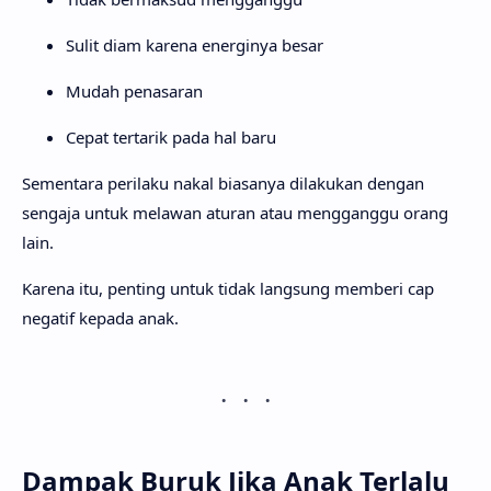
Sulit diam karena energinya besar
Mudah penasaran
Cepat tertarik pada hal baru
Sementara perilaku nakal biasanya dilakukan dengan
sengaja untuk melawan aturan atau mengganggu orang
lain.
Karena itu, penting untuk tidak langsung memberi cap
negatif kepada anak.
Dampak Buruk Jika Anak Terlalu