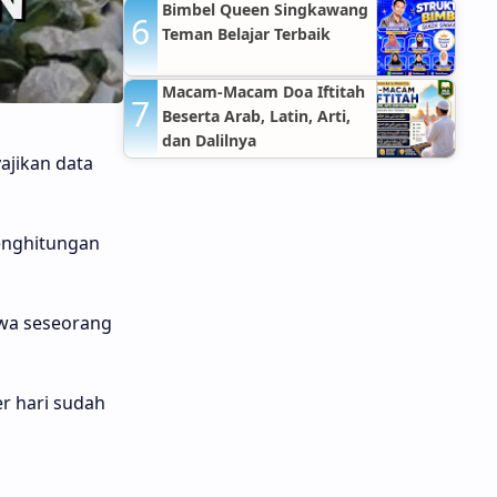
Hospitals Jakarta Timur
Bimbel Queen Singkawang
Teman Belajar Terbaik
Macam-Macam Doa Iftitah
Beserta Arab, Latin, Arti,
dan Dalilnya
ajikan data
enghitungan
hwa seseorang
r hari sudah