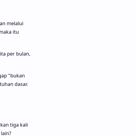
an melalui
maka itu
ta per bulan,
ggap "bukan
tuhan dasar.
n tiga kali
 lain?