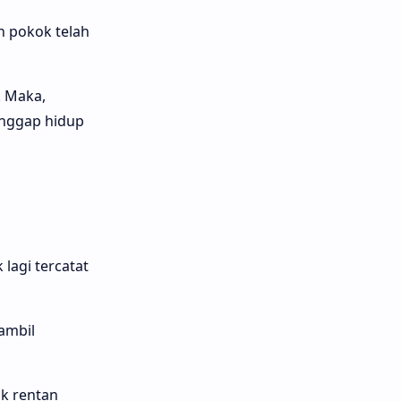
n pokok telah
. Maka,
anggap hidup
lagi tercatat
ambil
ok rentan