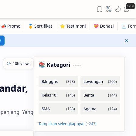
1798
E
📚 Kategori
andar,
panjang. Yang