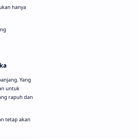
bukan hanya
ang
ka
anjang. Yang
an untuk
yang rapuh dan
san tetap akan