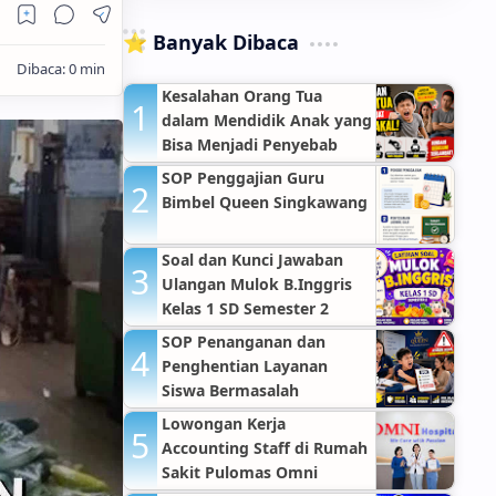
⭐ Banyak Dibaca
Kesalahan Orang Tua
dalam Mendidik Anak yang
Bisa Menjadi Penyebab
Anak Nakal
SOP Penggajian Guru
Bimbel Queen Singkawang
Soal dan Kunci Jawaban
Ulangan Mulok B.Inggris
Kelas 1 SD Semester 2
SOP Penanganan dan
Penghentian Layanan
Siswa Bermasalah
Lowongan Kerja
Accounting Staff di Rumah
Sakit Pulomas Omni