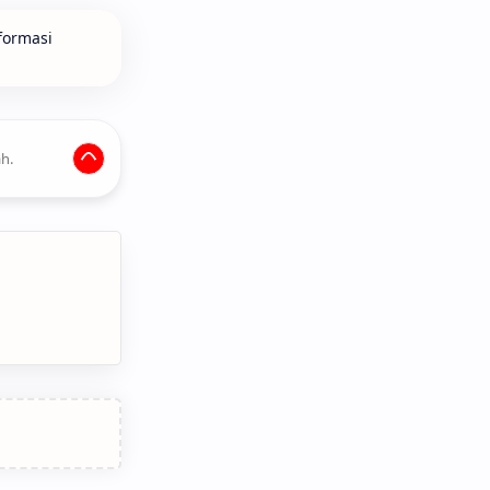
formasi
h.