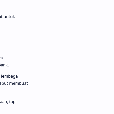
at untuk
ya
Bank.
, lembaga
rsebut membuat
aan, tapi