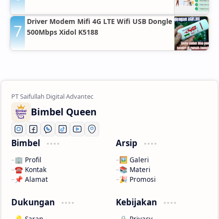
Driver Modem Mifi 4G LTE Wifi USB Dongle
500Mbps Xidol K5188
Bimbel Queen
Bimbel
Arsip
🏢 Profil
🖼️ Galeri
☎️ Kontak
📚 Materi
📌 Alamat
🎉 Promosi
Dukungan
Kebijakan
💡 Saran
🔒 Privacy