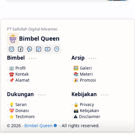
Bimbel Queen
Bimbel
Arsip
🏢 Profil
🖼️ Galeri
☎️ Kontak
📚 Materi
📌 Alamat
🎉 Promosi
Dukungan
Kebijakan
💡 Saran
🔒 Privacy
💝 Donasi
📸 Kebijakan
⭐ Testimoni
⚠️ Disclaimer
2026
‧
Bimbel Queen
‧ All rights reserved.
©