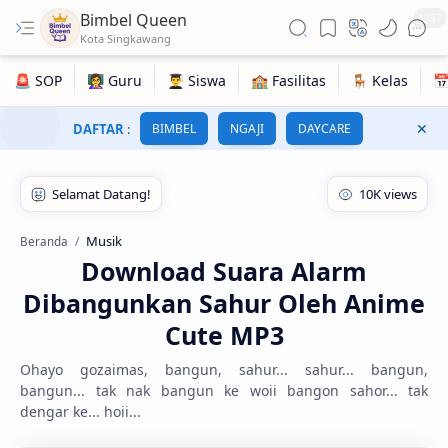
Bimbel Queen
1797
DAFTAR
:
BIMBEL
NGAJI
DAYCARE
Musik
Beranda
Download Suara Alarm
Dibangunkan Sahur Oleh Anime
Cute MP3
Ohayo gozaimas, bangun, sahur... sahur... bangun,
bangun... tak nak bangun ke woii bangon sahor... tak
dengar ke... hoii...