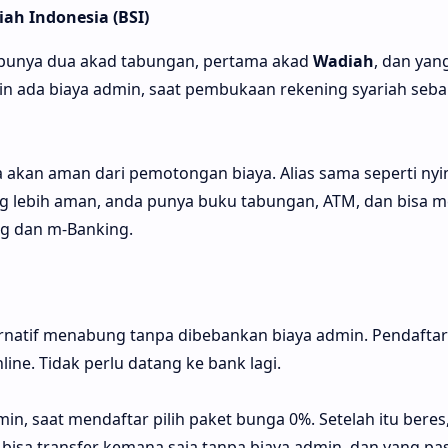
ah Indonesia (BSI)
h punya dua akad tabungan, pertama akad
Wadiah
,
dan yan
ingin ada biaya admin, saat pembukaan rekening syariah sebai
da akan aman dari pemotongan biaya. Alias sama seperti ny
g lebih aman, anda punya buku tabungan, ATM, dan bisa
ng dan m-Banking.
ernatif menabung tanpa dibebankan biaya admin. Pendafta
ine. Tidak perlu datang ke bank lagi.
in, saat mendaftar pilih paket bunga 0%. Setelah itu beres
bisa transfer kemana saja tanpa biaya admin, dan yang pas