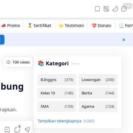
1798
E
📚 Kategori
abung
erapkan.