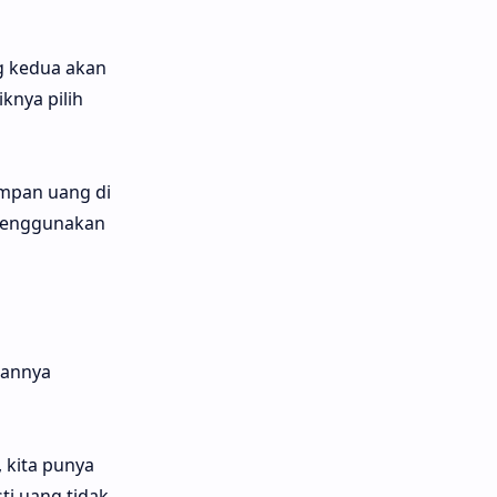
g kedua akan
knya pilih
impan uang di
 menggunakan
rannya
, kita punya
ti uang tidak