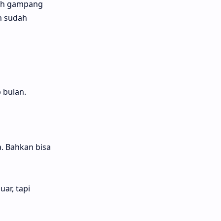
sah gampang
an sudah
 bulan.
. Bahkan bisa
ar, tapi