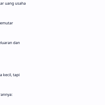
ar uang usaha
memutar
eluaran dan
kecil, tapi
rannya: