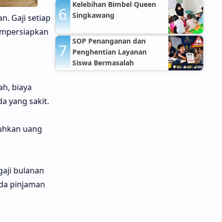
Hospitals Jakarta Timur
Kelebihan Bimbel Queen
Singkawang
. Gaji setiap
mempersiapkan
SOP Penanganan dan
Penghentian Layanan
Siswa Bermasalah
ah, biaya
da yang sakit.
tuhkan uang
aji bulanan
ada pinjaman