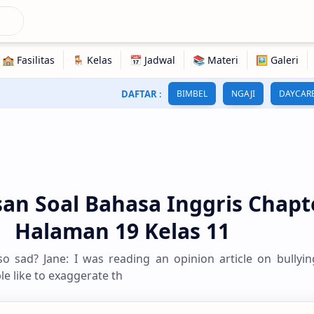
DAFTAR
:
BIMBEL
NGAJI
DAYCAR
n Soal Bahasa Inggris Chapt
Halaman 19 Kelas 11
so sad? Jane: I was reading an opinion article on bullyi
ple like to exaggerate th