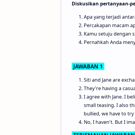
Diskusikan pertanyaan-p
Apa yang terjadi antara
Percakapan macam ap
Kamu setuju dengan si
Pernahkah Anda menya
JAWABAN 1
Siti and Jane are excha
They're having a casua
I agree with Jane. I be
small teasing. I also t
bullied, we have to try
No, I haven't. But I im
TERJEMAHAN JAWABAN