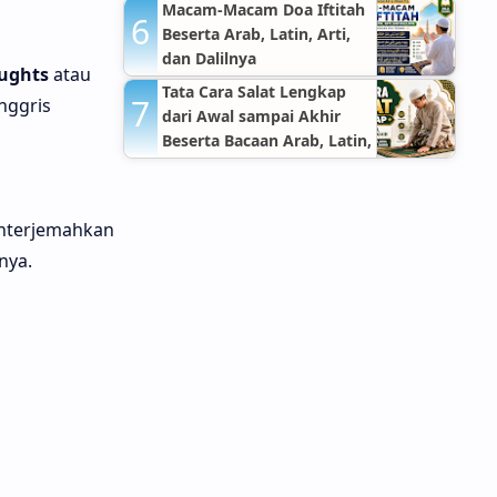
Hospitals Jakarta Timur
Macam-Macam Doa Iftitah
Beserta Arab, Latin, Arti,
dan Dalilnya
ughts
atau
Tata Cara Salat Lengkap
nggris
dari Awal sampai Akhir
Beserta Bacaan Arab, Latin,
Arti, dan Dalil Sahih
enterjemahkan
nya.