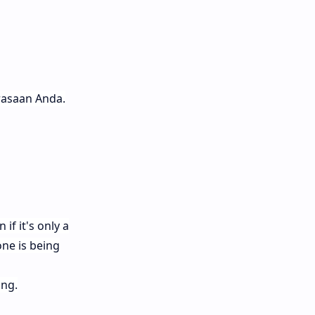
rasaan Anda.
if it's only a
one is being
ing.