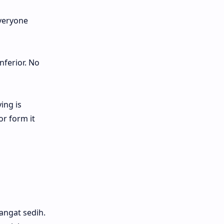
everyone
nferior. No
ing is
or form it
angat sedih.