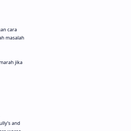
gan cara
lah masalah
marah jika
.
ully’s and