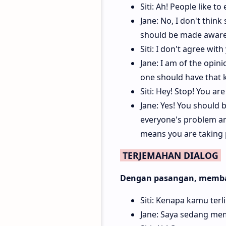
Siti: Ah! People like t
Jane: No, I don't think 
should be made aware o
Siti: I don't agree with
Jane: I am of the opin
one should have that k
Siti: Hey! Stop! You are
Jane: Yes! You should b
everyone's problem and
means you are taking par
TERJEMAHAN DIALOG
Dengan pasangan, membac
Siti: Kenapa kamu terl
Jane: Saya sedang me