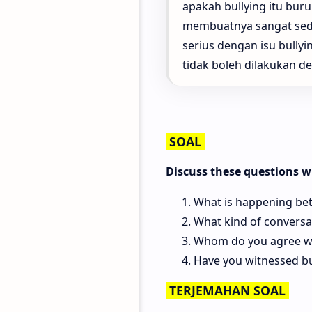
apakah bullying itu buru
membuatnya sangat sedih.
serius dengan isu bully
tidak boleh dilakukan d
SOAL
Discuss these questions w
What is happening bet
What kind of conversa
Whom do you agree wit
Have you witnessed bul
TERJEMAHAN SOAL