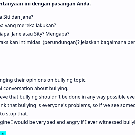
ertanyaan ini dengan pasangan Anda.
 Siti dan Jane?
a yang mereka lakukan?
apa, Jane atau Sity? Mengapa?
ksikan intimidasi (perundungan)? Jelaskan bagaimana pe
nging their opinions on bullying topic.
l conversation about bullying.
lieve that bullying shouldn't be done in any way possible even 
hink that bullying is everyone's problems, so if we see some
 to stop that.
agine I would be very sad and angry if I ever witnessed bully
 1