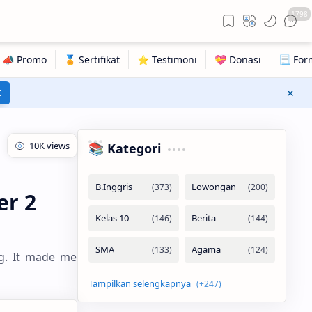
1798
E
📚 Kategori
er 2
ng. It made me