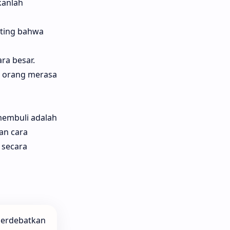
kanlah
enting bahwa
ra besar.
t orang merasa
 membuli adalah
an cara
 secara
perdebatkan