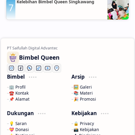
Kelebihan Bimbel Queen Singkawang
Bimbel Queen
Bimbel
Arsip
🏢 Profil
🖼️ Galeri
☎️ Kontak
📚 Materi
📌 Alamat
🎉 Promosi
Dukungan
Kebijakan
💡 Saran
🔒 Privacy
💝 Donasi
📸 Kebijakan