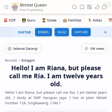
Bimbel Queen
1798
DAFTAR
:
BIMBEL
NGAJI
DAYCARE
B.Inggris
Beranda
Hello! I am Riana, but please
call me Ria. I am twelve years
old.
Hello! I am Riana, but please call me Ria. I am twelve years
old. I study at SMP Harapan Jaya. I live at Jalan Melati
number 12A, Singkawang. I like r