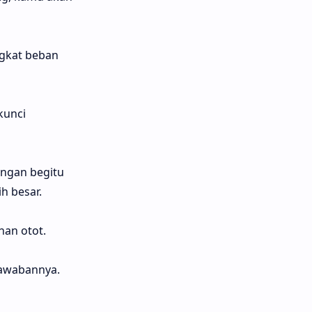
ngkat beban
kunci
engan begitu
h besar.
han otot.
jawabannya.