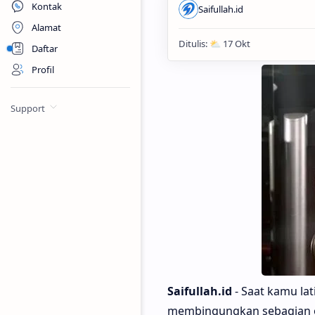
Kontak
Alamat
Daftar
Profil
Support
Saifullah.id
- Saat kamu lat
membingungkan sebagian or