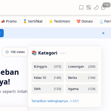
1797
E
📚 Kategori
Beban
ya!
seperti inilah