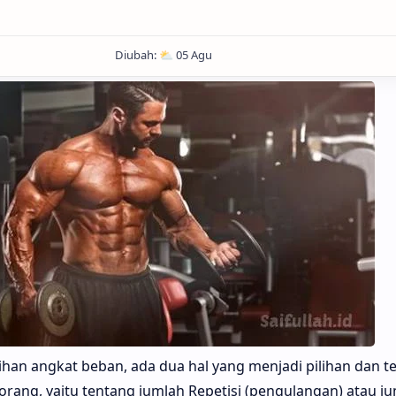
ihan angkat beban, ada dua hal yang menjadi pilihan dan 
ang, yaitu tentang jumlah Repetisi (pengulangan) atau j