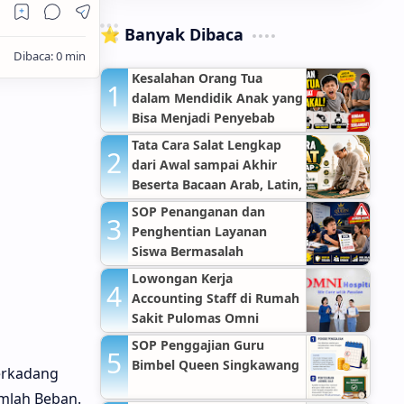
⭐ Banyak Dibaca
Kesalahan Orang Tua
dalam Mendidik Anak yang
Bisa Menjadi Penyebab
Anak Nakal
Tata Cara Salat Lengkap
dari Awal sampai Akhir
Beserta Bacaan Arab, Latin,
Arti, dan Dalil Sahih
SOP Penanganan dan
Penghentian Layanan
Siswa Bermasalah
Lowongan Kerja
Accounting Staff di Rumah
Sakit Pulomas Omni
Hospitals Jakarta Timur
SOP Penggajian Guru
Bimbel Queen Singkawang
terkadang
umlah Beban.