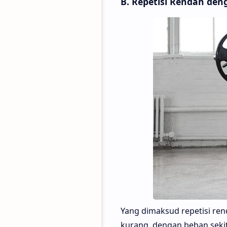
B. Repetisi Rendah den
Yang dimaksud repetisi re
kurang, dengan beban seki