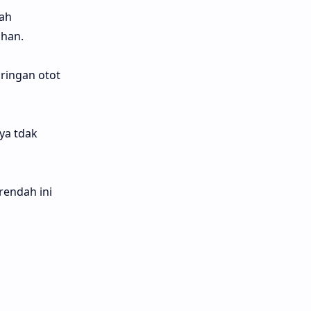
lah
ihan.
aringan otot
ya tdak
rendah ini