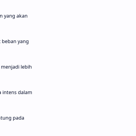
an yang akan
t beban yang
 menjadi lebih
a intens dalam
ntung pada