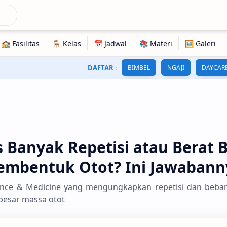
DAFTAR
:
BIMBEL
NGAJI
DAYCAR
 Banyak Repetisi atau Berat 
embentuk Otot? Ini Jawabann
ience & Medicine yang mengungkapkan repetisi dan beban 
esar massa otot