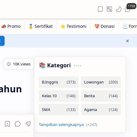
1798
E
📚 Kategori
Tahun