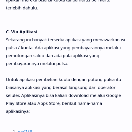
terlebih dahulu.
C. Via Aplikasi
Sekarang ini banyak tersedia aplikasi yang menawarkan isi
pulsa / kuota. Ada aplikasi yang pembayarannya melalui
pemotongan saldo dan ada pula aplikasi yang
pembayarannya melalui pulsa.
Untuk aplikasi pembelian kuota dengan potong pulsa itu
biasanya aplikasi yang berasal langsung dari operator
seluler. Aplikasinya bisa kalian download melalui Google
Play Store atau Apps Store, berikut nama-nama
aplikasinya:
myIM3