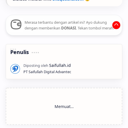
Merasa terbantu dengan artikel ini? Ayo dukung
dengan memberikan
DONASI
. Tekan tombol merah.
Penulis
PT Saifullah Digital Advantec