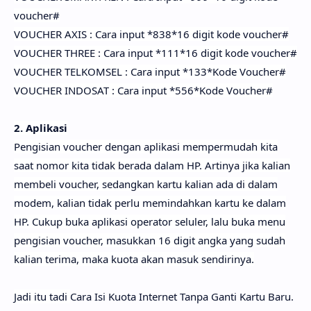
voucher#
VOUCHER AXIS
: Cara input *838*16 digit kode voucher#
VOUCHER THREE
: Cara input *111*16 digit kode voucher#
VOUCHER TELKOMSEL
: Cara input *133*Kode Voucher#
VOUCHER INDOSAT
: Cara input *556*Kode Voucher#
2. Aplikasi
Pengisian voucher dengan aplikasi mempermudah kita
saat nomor kita tidak berada dalam HP. Artinya jika kalian
membeli voucher, sedangkan kartu kalian ada di dalam
modem, kalian tidak perlu memindahkan kartu ke dalam
HP. Cukup buka aplikasi operator seluler, lalu buka menu
pengisian voucher, masukkan 16 digit angka yang sudah
kalian terima, maka kuota akan masuk sendirinya.
Jadi itu tadi
Cara Isi Kuota Internet Tanpa Ganti Kartu Baru.