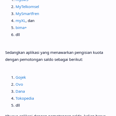
MyTelkomsel
MySmartfren
myXL
, dan
bima+
dll
Sedangkan aplikasi yang menawarkan pengisian kuota
dengan pemotongan saldo sebagai berikut:
Gojek
Ovo
Dana
Tokopedia
dll