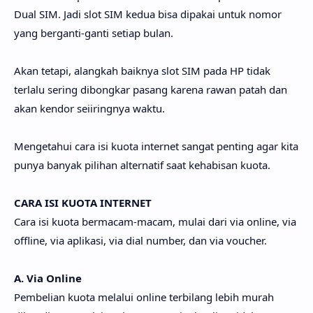
Dual SIM. Jadi slot SIM kedua bisa dipakai untuk nomor
yang berganti-ganti setiap bulan.
Akan tetapi, alangkah baiknya slot SIM pada HP tidak
terlalu sering dibongkar pasang karena rawan patah dan
akan kendor seiiringnya waktu.
Mengetahui cara isi kuota internet sangat penting agar kita
punya banyak pilihan alternatif saat kehabisan kuota.
CARA ISI KUOTA INTERNET
Cara isi kuota bermacam-macam, mulai dari via online, via
offline, via aplikasi, via dial number, dan via voucher.
A. Via Online
Pembelian kuota melalui online terbilang lebih murah