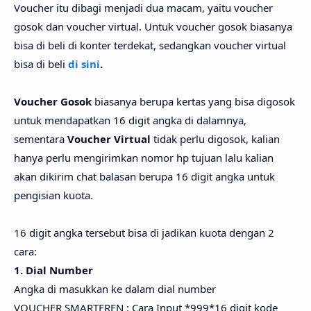
Voucher itu dibagi menjadi dua macam, yaitu voucher
gosok dan voucher virtual. Untuk voucher gosok biasanya
bisa di beli di konter terdekat, sedangkan voucher virtual
bisa di beli
di sini
.
Voucher Gosok
biasanya berupa kertas yang bisa digosok
untuk mendapatkan 16 digit angka di dalamnya,
sementara
Voucher Virtual
tidak perlu digosok, kalian
hanya perlu mengirimkan nomor hp tujuan lalu kalian
akan dikirim chat balasan berupa 16 digit angka untuk
pengisian kuota.
16 digit angka tersebut bisa di jadikan kuota dengan 2
cara:
1. Dial Number
Angka di masukkan ke dalam dial number
VOUCHER SMARTFREN
: Cara Input *999*16 digit kode