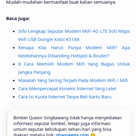
Mudah-mudahan bermanfaat buat kalian semuanya.
Baca Juga:
Info Lengkap Seputar Modem MiFi 4G LTE 500 Mbps
Wifi USB Dongle Xidol K5188
Kenapa Kita Harus Punya Modem Mifi? Apa
Kelebihannya Dibanding Hotspot & Router?
8 Cara Memilih Modem Mifi Yang Bagus Untuk
Jangka Panjang
Masalah Yang Sering Terjadi Pada Modem Wifi / Mifi
Cara Mempercepat Koneksi Internet Yang Lelet
Cara Isi Kuota Internet Tanpa Beli Kartu Baru
Bimbel Queen Singkawang tidak hanya menyediakan
informasi seputar bimbel, tetapi juga informasi
umum seputar kehidupan sehari-hari yang bisa
diakses melalui link:
shaqueena.com
😊