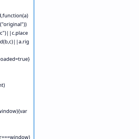
d,function(a)
"original"))
rc")||c.place
d(b,c)||a.rig
.loaded=true}
nt)
=window){var
ner===window)