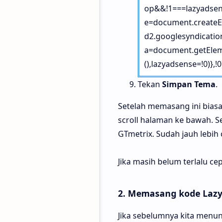
op&&!1===lazyadsens
e=document.createEle
d2.googlesyndicatio
a=document.getEleme
(),lazyadsense=!0)},!0)
Tekan
Simpan Tema
.
Setelah memasang ini biasa
scroll halaman ke bawah. S
GTmetrix. Sudah jauh lebih 
Jika masih belum terlalu ce
2. Memasang kode Lazy
Jika sebelumnya kita menun