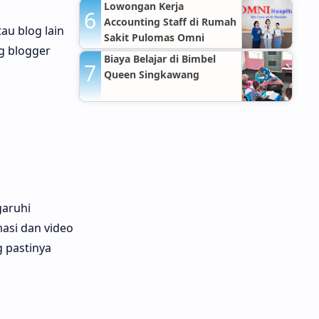
Lowongan Kerja
Accounting Staff di Rumah
au blog lain
Sakit Pulomas Omni
g blogger
Hospitals Jakarta Timur
Biaya Belajar di Bimbel
Queen Singkawang
garuhi
masi dan video
g pastinya