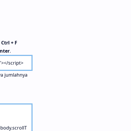
n
Ctrl + F
nter
.
></script>
ya jumlahnya
ody.scrollT