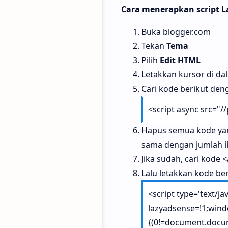
Cara menerapkan script La
Buka blogger.com
Tekan
Tema
Pilih
Edit HTML
Letakkan kursor di da
Cari kode berikut de
<script async src="
Hapus semua kode yan
sama dengan jumlah ik
Jika sudah, cari kode 
Lalu letakkan kode ber
<script type='text/ja
lazyadsense=!1;windo
{(0!=document.docu