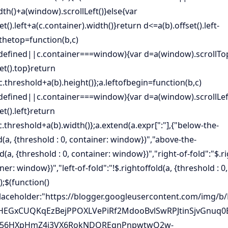
th()+a(window).scrollLeft()}else{var
t().left+a(c.container).width()}return d<=a(b).offset().left-
thetop=function(b,c)
ndefined||c.container===window){var d=a(window).scrollTop
et().top}return
c.threshold+a(b).height()};a.leftofbegin=function(b,c)
defined||c.container===window){var d=a(window).scrollLeft
et().left}return
+c.threshold+a(b).width()};a.extend(a.expr[":"],{"below-the-
(a, {threshold : 0, container: window})","above-the-
d(a, {threshold : 0, container: window})","right-of-fold":"$.ri
ner: window})","left-of-fold":"!$.rightoffold(a, {threshold : 0
;$(function()
{placeholder:"https://blogger.googleusercontent.com/img/b
5HEGxCUQKqEzBejPPOXLVePiRf2MdooBvlSwRPJtinSjvGnuq
P256HXpHmZ4j3VX6RokNDQREqnPnpwtwQ2w-