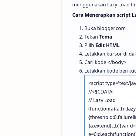
menggunakan Lazy Load Ima
Cara Menerapkan script L
Buka blogger.com
Tekan
Tema
Pilih
Edit HTML
Letakkan kursor di da
Cari kode </body>
Letakkan kode berikut
<script type='text/ja
//<![CDATA[
// Lazy Load
(function(a){a.fn.laz
{threshold:0,failurel
{a.extend(c,b)}var d=
e=0;d.each(function()