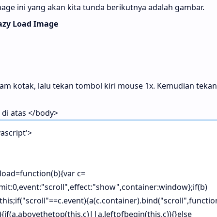
ge ini yang akan kita tunda berikutnya adalah gambar.
azy Load Image
lam kotak, lalu tekan tombol kiri mouse 1x. Kemudian teka
 di atas </body>
vascript'>
yload=function(b){var c=
imit:0,event:"scroll",effect:"show",container:window};if(b)
this;if("scroll"==c.event){a(c.container).bind("scroll",functio
{if(a.abovethetop(this,c)||a.leftofbegin(this,c)){}else