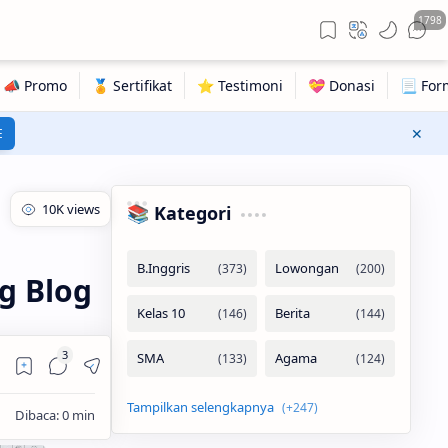
1798
E
📚 Kategori
g Blog