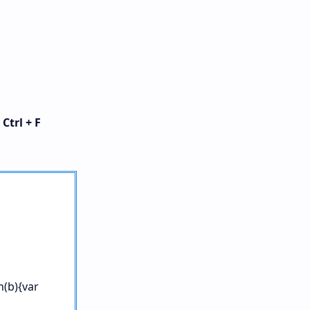
n
Ctrl + F
n(b){var