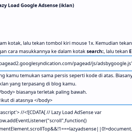
zy Load Google Adsense (iklan)
lam kotak, lalu tekan tombol kiri mouse 1x. Kemudian teka
ngan cara masukkannya ke dalam kotak
search:
, lalu tekan
E
//pagead2.googlesyndication.com/pagead/js/adsbygoogle.js"
g kamu temukan sama persis seperti kode di atas. Biasan
lan yang terpasang di blog kamu.
</body> biasanya terletak paling bawah.
ikut di atasnya </body>
vascript'> //<![CDATA[ // Lazy Load AdSense var
w.addEventListener("scroll",function()
mentElement.scrollTop&&!1===lazyadsense||0!=document.b