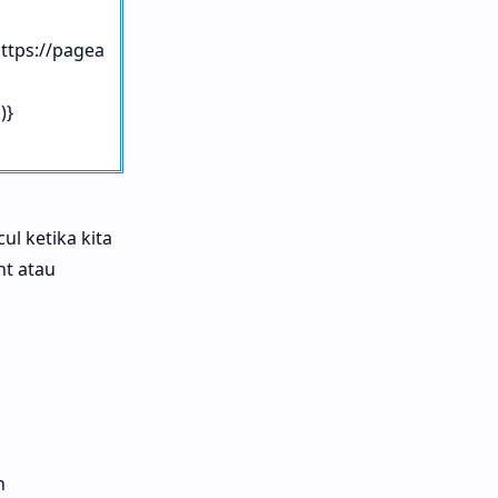
https://pagea
)}
l ketika kita
ht atau
n