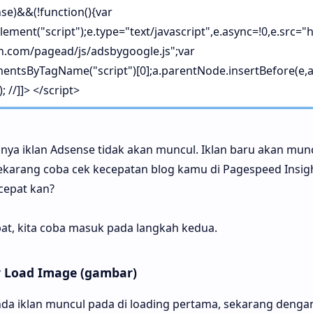
e)&&(!function(){var
ment("script");e.type="text/javascript",e.async=!0,e.src="
n.com/pagead/js/adsbygoogle.js";var
ntsByTagName("script")[0];a.parentNode.insertBefore(e,a
; //]]> </script>
nya iklan Adsense tidak akan muncul. Iklan baru akan muncu
ekarang coba cek kecepatan blog kamu di Pagespeed Insig
cepat kan?
pat, kita coba masuk pada langkah kedua.
 Load Image (gambar)
da iklan muncul pada di loading pertama, sekarang denga