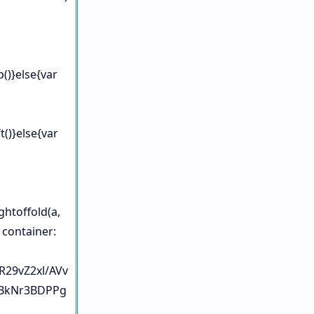
()}else{var
()}else{var
ghtoffold(a,
, container:
/R29vZ2xl/AVv
0BkNr3BDPPg