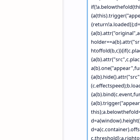
if(!a.belowthefold(thi
{a(this).trigger("appe
{return!a.loaded});d=
{a(b).attr("original",
holder==a(b).attr("s
htoffold(b,c)){if(c.pl
{a(b).attr("src",c.pl
a(b).one("appear",fun
{a(b).hide().attr("src"
(c.effectspeed);b.load
{a(b).bind(c.event,fun
{a(b).trigger("appear"
this};a.belowthefold
d=a(window).height()
d=a(c.container).offs
c.threshold};a.right