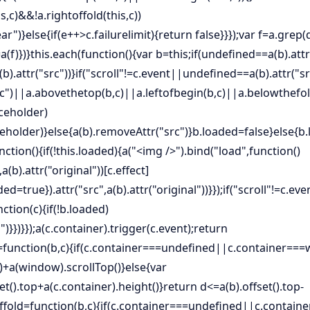
s,c)&&!a.rightoffold(this,c))
ar")}else{if(e++>c.failurelimit){return false}}});var f=a.grep(
a(f)})}this.each(function(){var b=this;if(undefined==a(b).attr(
a(b).attr("src"))}if("scroll"!=c.event||undefined==a(b).attr("s
rc")||a.abovethetop(b,c)||a.leftofbegin(b,c)||a.belowthefol
aceholder)
aceholder)}else{a(b).removeAttr("src")}b.loaded=false}else{b
ction(){if(!this.loaded){a("<img />").bind("load",function()
,a(b).attr("original"))[c.effect]
ed=true}).attr("src",a(b).attr("original"))}});if("scroll"!=c.eve
ction(c){if(!b.loaded)
)}})}});a(c.container).trigger(c.event);return
=function(b,c){if(c.container===undefined||c.container==
+a(window).scrollTop()}else{var
et().top+a(c.container).height()}return d<=a(b).offset().top-
offold=function(b,c){if(c.container===undefined||c.contai