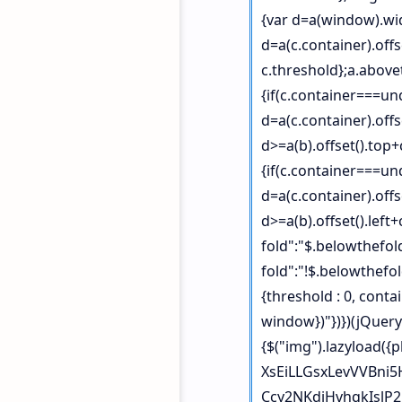
{var d=a(window).wid
d=a(c.container).offse
c.threshold};a.above
{if(c.container===u
d=a(c.container).offs
d>=a(b).offset().top+
{if(c.container===un
d=a(c.container).offs
d>=a(b).offset().left
fold":"$.belowthefold
fold":"!$.belowthefol
{threshold : 0, contai
window})"})})(jQuery)
{$("img").lazyload(
XsEiLLGsxLevVVBni
Ccy2NKdjHvhqkIsl