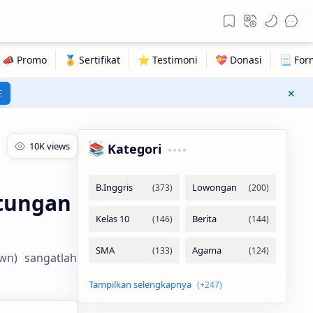
1797
E
📚 Kategori
tungan
wn) sangatlah