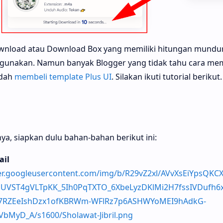
wnload atau Download Box yang memiliki hitungan mundu
igunakan. Namun banyak Blogger yang tidak tahu cara me
udah
membeli template Plus UI
. Silakan ikuti tutorial berikut.
ya, siapkan dulu bahan-bahan berikut ini:
il
ger.googleusercontent.com/img/b/R29vZ2xl/AVvXsEiYpsQKC
ST4gVLTpKK_5Ih0PqTXTO_6XbeLyzDKlMi2H7fssIVDufh6
zx7RZEeIshDzx1ofKBRWm-WFlRz7p6ASHWYoMEI9hAdkG-
bMyD_A/s1600/Sholawat-Jibril.png