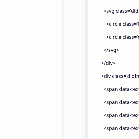
<svg class='dldSv
<circle class='b' c
<circle class='c dl
</svg>
</div>
<div class='dldIn
<span data-text
<span data-text=
<span data-text=
<span data-text=