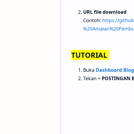
URL file download
Contoh:
https://githu
%20Amalan%20Pembuk
TUTORIAL
Buka
Dashboard Blog
Tekan +
POSTINGAN 