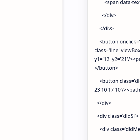
<span data-text=
</div>
</div>
<button onclick=
class='line' viewBox
y1='12' y2='21'/><p
</button>
<button class='dldB
23 10 17 10'/><path
</div>
<div class='dldSl'>
<div class='dldMe