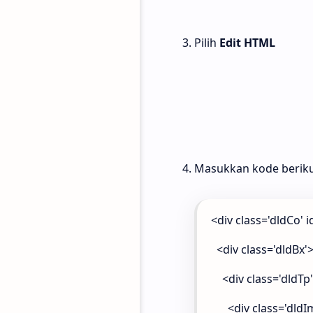
Pilih
Edit HTML
Masukkan kode berik
<div class='dldCo' i
<div class='dldBx'
<div class='dldTp
<div class='dldIm'