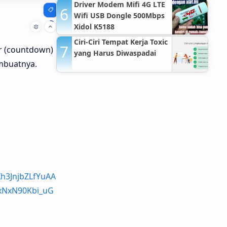
Hospitals Jakarta Timur
Driver Modem Mifi 4G LTE
Wifi USB Dongle 500Mbps
Xidol K5188
Ciri-Ciri Tempat Kerja Toxic
r (countdown)
yang Harus Diwaspadai
mbuatnya.
Xh3JnjbZLfYuAA
xNxN90Kbi_uG