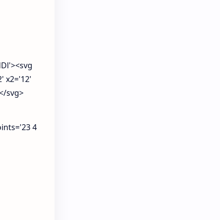
ldDl'><svg
' x2='12'
></svg>
ints='23 4