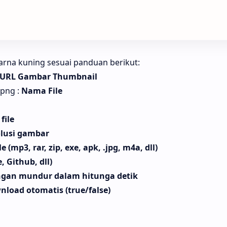
rna kuning sesuai panduan berikut:
URL Gambar Thumbnail
.png :
Nama File
file
lusi gambar
le (mp3, rar, zip, exe, apk, .jpg, m4a, dll)
e, Github, dll)
gan mundur dalam hitunga detik
nload otomatis (true/false)