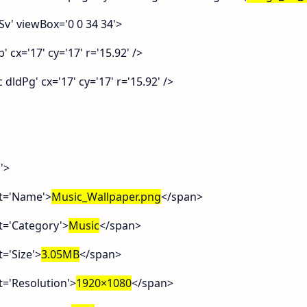
' viewBox='0 0 34 34'>
x='17' cy='17' r='15.92' />
dPg' cx='17' cy='17' r='15.92' />
'>
='Name'>
Music_Wallpaper.png
</span>
'Category'>
Music
</span>
'Size'>
3.05MB
</span>
'Resolution'>
1920×1080
</span>