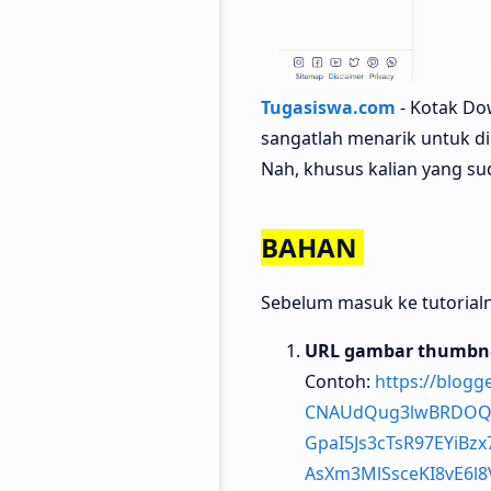
Tugasiswa.com
- Kotak Do
sangatlah menarik untuk d
Nah, khusus kalian yang s
BAHAN
Sebelum masuk ke tutorialn
URL gambar thumbna
Contoh:
https://blog
CNAUdQug3lwBRDOQUV
GpaI5Js3cTsR97EYiB
AsXm3MlSsceKI8vE6l8V