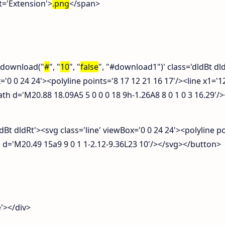
'Extension'>
.png
</span>
'download("
#
", "
10
", "
false
", "
#download1
")' class='dldBt d
='0 0 24 24'><polyline points='8 17 12 21 16 17'/><line x1='12
ath d='M20.88 18.09A5 5 0 0 0 18 9h-1.26A8 8 0 1 0 3 16.29'/
t dldRt'><svg class='line' viewBox='0 0 24 24'><polyline po
 d='M20.49 15a9 9 0 1 1-2.12-9.36L23 10'/></svg></button>
'></div>