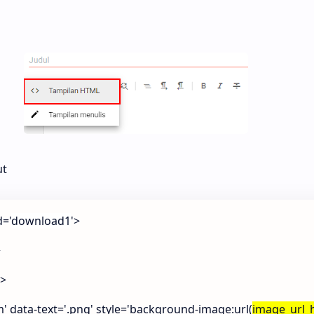
ut
d='
download1
'>
>
'>
 data-text='.png' style='background-image:url(
image_url_