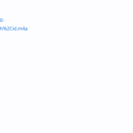
0-
h%2Cid.m4a