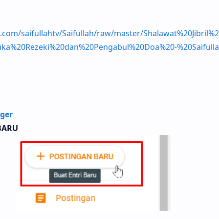
b.com/saifullahtv/Saifullah/raw/master/Shalawat%20Jibril%2
a%20Rezeki%20dan%20Pengabul%20Doa%20-%20Saifulla
ger
BARU