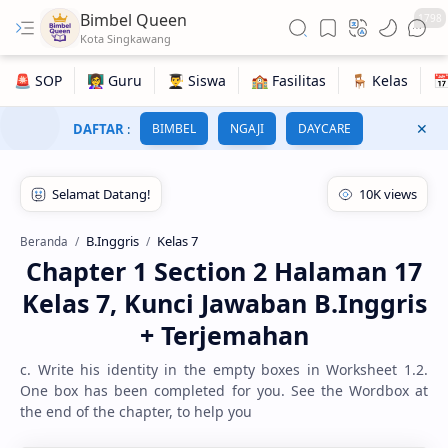
Bimbel Queen
1798
DAFTAR
:
BIMBEL
NGAJI
DAYCARE
B.Inggris
Kelas 7
Beranda
Chapter 1 Section 2 Halaman 17
Kelas 7, Kunci Jawaban B.Inggris
+ Terjemahan
c. Write his identity in the empty boxes in Worksheet 1.2.
One box has been completed for you. See the Wordbox at
the end of the chapter, to help you