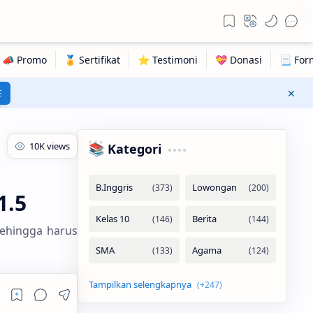
1798
E
📚 Kategori
1.5
sehingga harus