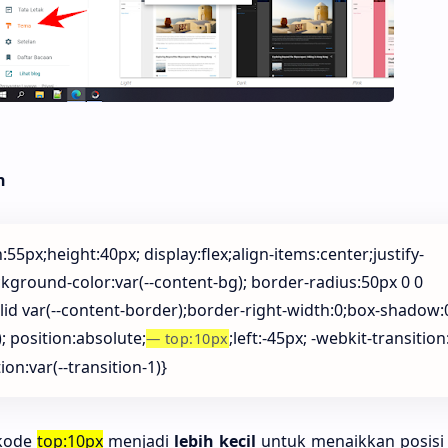
n
:55px;height:40px; display:flex;align-items:center;justify-
kground-color:var(--content-bg); border-radius:50px 0 0
lid var(--content-border);border-right-width:0;box-shadow:
; position:absolute;
;left:-45px; -webkit-transition:
top:10px
ion:var(--transition-1)}
 kode
top:10px
menjadi
lebih kecil
untuk
menaikkan posisi