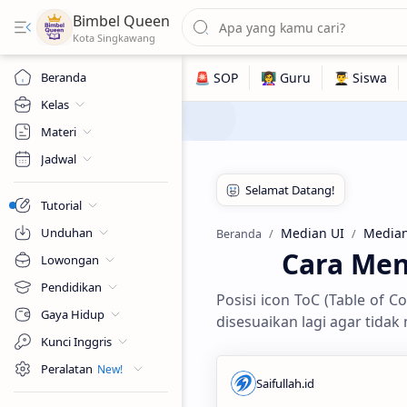
Bimbel Queen
Beranda
Kelas
Materi
Jadwal
Tutorial
Unduhan
Median UI
Median
Beranda
Cara Men
Lowongan
Pendidikan
Posisi icon ToC (Table of 
Gaya Hidup
disesuaikan lagi agar tidak
Kunci Inggris
Peralatan