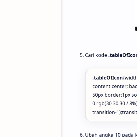
Cari kode
.tableOfIco
.tableOfIcon
{width
content:center; bac
50px;border:1px so
0 rgb(30 30 30 / 8%)
transition-1);transit
Ubah angka 10 pada