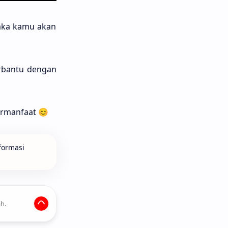
maka kamu akan
erbantu dengan
ermanfaat 😊
formasi
h.