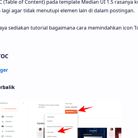
oC (Table of Content) pada template Median UI 1.5 rasanya 
lagi agar tidak menutupi elemen lain di dalam postingan.
 saya sediakan tutorial bagaimana cara memindahkan icon T
TOC
ger
rbalik