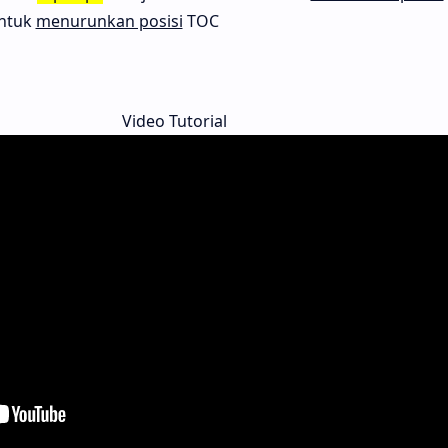
ntuk
menurunkan posisi
TOC
Video Tutorial