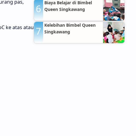
Hospitals Jakarta Timur
kurang pas,
Biaya Belajar di Bimbel
Queen Singkawang
Kelebihan Bimbel Queen
oC ke atas atau
Singkawang