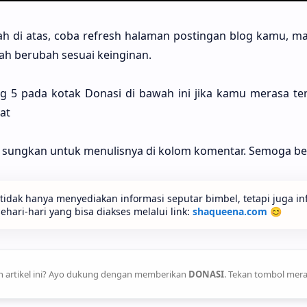
h di atas, coba refresh halaman postingan blog kamu, 
h berubah sesuai keinginan.
ng 5 pada kotak Donasi di bawah ini jika kamu merasa t
at
an sungkan untuk menulisnya di kolom komentar. Semoga b
idak hanya menyediakan informasi seputar bimbel, tetapi juga in
ari-hari yang bisa diakses melalui link:
shaqueena.com
😊
 artikel ini? Ayo dukung dengan memberikan
DONASI
. Tekan tombol mera