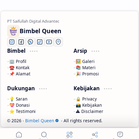
Bimbel Queen
Bimbel
Arsip
🏢 Profil
🖼️ Galeri
☎️ Kontak
📚 Materi
📌 Alamat
🎉 Promosi
Dukungan
Kebijakan
💡 Saran
🔒 Privacy
💝 Donasi
📸 Kebijakan
⭐ Testimoni
⚠️ Disclaimer
2026
‧
Bimbel Queen
‧ All rights reserved.
©