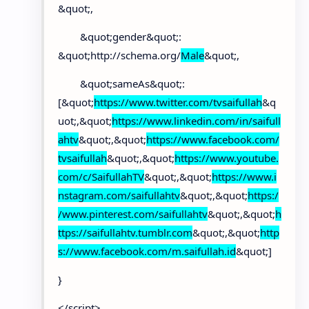
&quot;,
&quot;gender&quot;:
&quot;http://schema.org/
Male
&quot;,
&quot;sameAs&quot;:
[&quot;
https://www.twitter.com/tvsaifullah
&q
uot;,&quot;
https://www.linkedin.com/in/saifull
ahtv
&quot;,&quot;
https://www.facebook.com/
tvsaifullah
&quot;,&quot;
https://www.youtube.
com/c/SaifullahTV
&quot;,&quot;
https://www.i
nstagram.com/saifullahtv
&quot;,&quot;
https:/
/www.pinterest.com/saifullahtv
&quot;,&quot;
h
ttps://saifullahtv.tumblr.com
&quot;,&quot;
http
s://www.facebook.com/m.saifullah.id
&quot;]
}
</script>