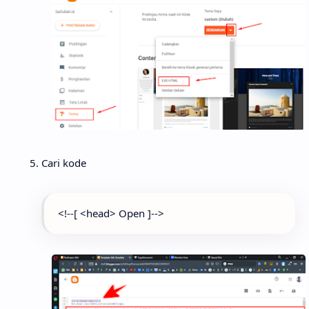
Cari kode
<!--[ <head> Open ]-->