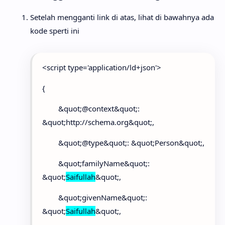
Setelah mengganti link di atas, lihat di bawahnya ada
kode sperti ini
<script type='application/ld+json'>
{
&quot;@context&quot;:
&quot;http://schema.org&quot;,
&quot;@type&quot;: &quot;Person&quot;,
&quot;familyName&quot;:
&quot;
Saifullah
&quot;,
&quot;givenName&quot;:
&quot;
Saifullah
&quot;,