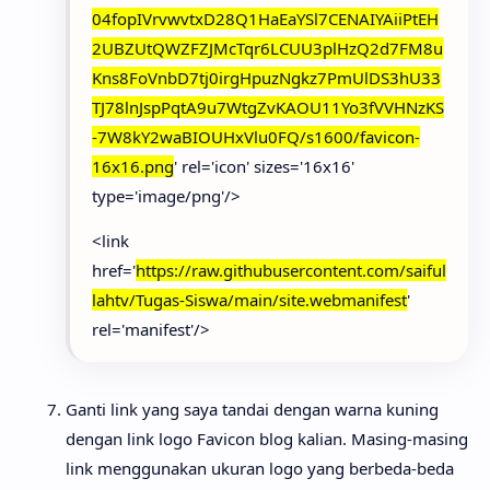
04fopIVrvwvtxD28Q1HaEaYSl7CENAIYAiiPtEH
2UBZUtQWZFZJMcTqr6LCUU3plHzQ2d7FM8u
Kns8FoVnbD7tj0irgHpuzNgkz7PmUlDS3hU33
TJ78lnJspPqtA9u7WtgZvKAOU11Yo3fVVHNzKS
-7W8kY2waBIOUHxVlu0FQ/s1600/favicon-
16x16.png
' rel='icon' sizes='16x16'
type='image/png'/>
<link
href='
https://raw.githubusercontent.com/saiful
lahtv/Tugas-Siswa/main/site.webmanifest
'
rel='manifest'/>
Ganti link yang saya tandai dengan warna kuning
dengan link logo Favicon blog kalian. Masing-masing
link menggunakan ukuran logo yang berbeda-beda