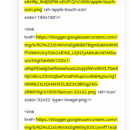
vAHRp_RidJStPW-vEUf1Q/s1600/apple-touch-
icon.png
' rel='apple-touch-icon'
sizes='180x180'/>
<link
href='
https://blogger.googleusercontent.com/i
mg/b/R29vZ2xl/AVvXsEgd6BKTBgmEatHvW4S
fTvlbKm3ryTzIo2xBYsE_LEJHZyAMukcnDXKbu
xnc9VgtTaHNtV1XDx7-
ulNpFEladg5wf6eswhxaGzIvpjSlWrxRNYLTSw9
HjCliBULlI5H5zJbxPzndPshupUu4bB4yJsurIgT
H0Wk23LtQH6HXZLdiZ3CdBGgZ4G-
s9W0Ytg/s1600/favicon-32x32.png
' rel='icon'
sizes='32x32' type='image/png'/>
<link
href='
https://blogger.googleusercontent.com/i
mg/b/R29vZ2xl/AVvXsEgW00yIOICUvnfT1ks8