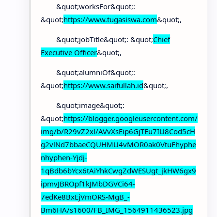
&quot;worksFor&quot;:
&quot;
https://www.tugasiswa.com
&quot;,
&quot;jobTitle&quot;: &quot;
Chief
Executive Officer
&quot;,
&quot;alumniOf&quot;:
&quot;
https://www.saifullah.id
&quot;,
&quot;image&quot;:
&quot;
https://blogger.googleusercontent.com/
img/b/R29vZ2xl/AVvXsEip6GjTEu7IU8Cod5cH
g2vlNd7bbaeCQUHMU4vMOR0ak0VtuFhyphe
nhyphen-Yjdj-
1qBdb6bYcx6tAiYhkCwgZdWESUgt_jkHW6gx9
ipmvJBROpf1kJMbDGVCi64-
7edKe8BxEjVmORS-MgB_-
Bm6HA/s1600/FB_IMG_1564911436523.jpg