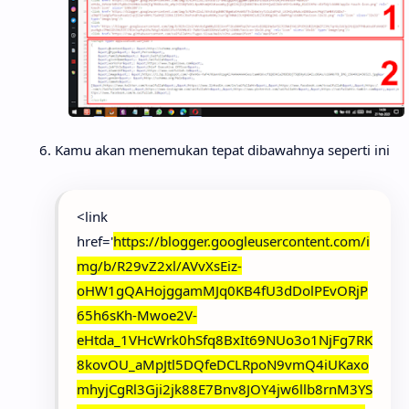
Kamu akan menemukan tepat dibawahnya seperti ini
<link
href='
https://blogger.googleusercontent.com/i
mg/b/R29vZ2xl/AVvXsEiz-
oHW1gQAHojggamMJq0KB4fU3dDolPEvORjP
65h6sKh-Mwoe2V-
eHtda_1VHcWrk0hSfq8BxIt69NUo3o1NjFg7RK
8kovOU_aMpJtl5DQfeDCLRpoN9vmQ4iUKaxo
mhyjCgRl3Gji2jk88E7Bnv8JOY4jw6llb8rnM3YS