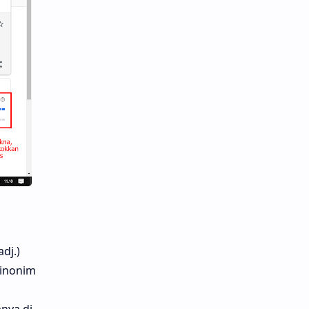
adj.)
sinonim
nya di