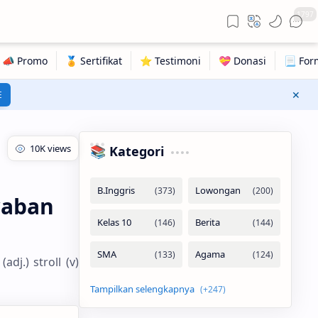
1797
E
📚 Kategori
waban
dj.) stroll (v)