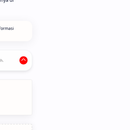
formasi
h.