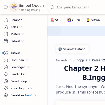
Bimbel Queen
Beranda
Kelas
Materi
Jadwal
Tutorial
Unduhan
B.Inggris
Kelas 12
Beranda
Chapter 2 H
Lowongan
Pendidikan
B.Ing
Gaya Hidup
Task: Find the synonym. Wr
Kunci Inggris
produce (n) amid (prep) hub
Peralatan