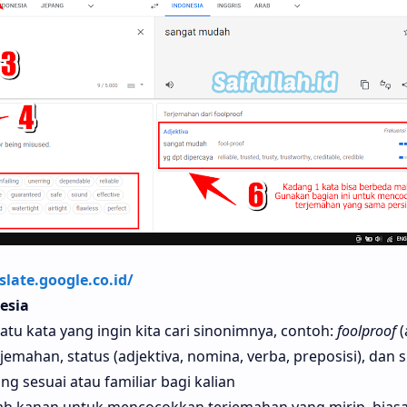
slate.google.co.id/
esia
tu kata yang ingin kita cari sinonimnya, contoh:
foolproof
(
emahan, status (adjektiva, nomina, verba, preposisi), dan 
ang sesuai atau familiar bagi kalian
h kanan untuk mencocokkan terjemahan yang mirip, biasa