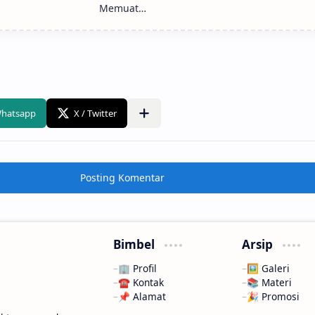
Posting Komentar
Bimbel
Arsip
🏢 Profil
🖼️ Galeri
☎️ Kontak
📚 Materi
📌 Alamat
🎉 Promosi