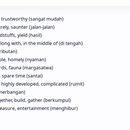
le, trustworthy (sangat mudah)
rely, saunter (jalan-jalan)
dstuffs, yield (hasil)
long with, in the middle of (di tengah)
eributan)
ble, homely (nyaman)
irds, fauna (margasatwa)
, spare time (santai)
d, highly developed, complicated (rumit)
penerbangan)
gether, build, gather (berkumpul)
pleasure, entertainment (menghibur)