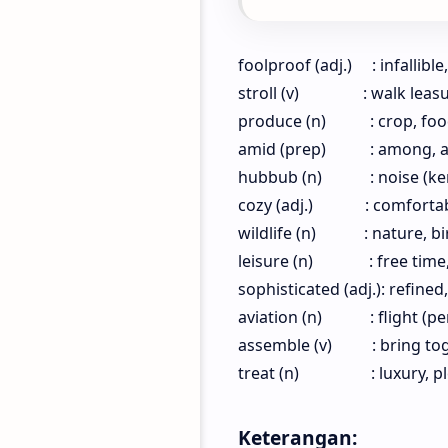
foolproof (adj.) : infallib
stroll (v)
: walk leasu
produce (n)
: crop, foo
amid (prep)
: among, a
hubbub (n)
: noise (k
cozy (adj.)
: comforta
wildlife (n)
: nature, b
leisure (n)
: free time
sophisticated (adj.): refine
aviation (n)
: flight (
assemble (v)
: bring to
treat (n)
: luxury, 
Keterangan: