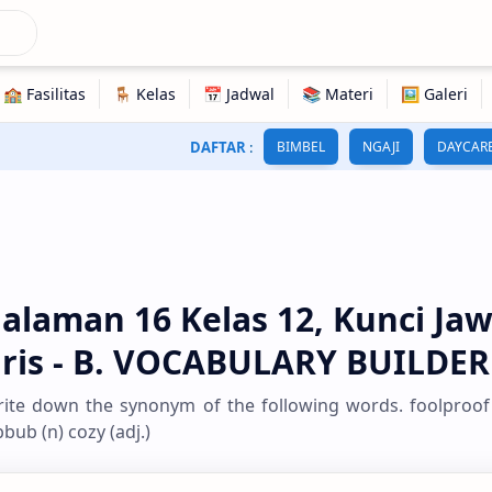
DAFTAR
:
BIMBEL
NGAJI
DAYCAR
alaman 16 Kelas 12, Kunci Ja
gris - B. VOCABULARY BUILDER
ite down the synonym of the following words. foolproof (a
bub (n) cozy (adj.)