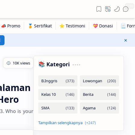
1798
E
📚 Kategori
Halaman
 Hero
3. Who is your