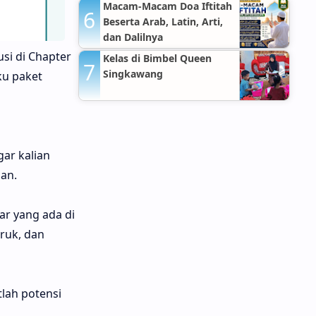
Hospitals Jakarta Timur
Macam-Macam Doa Iftitah
Beserta Arab, Latin, Arti,
dan Dalilnya
si di Chapter
Kelas di Bimbel Queen
Singkawang
ku paket
gar kalian
an.
r yang ada di
uruk, dan
tlah potensi