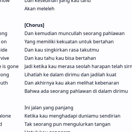
know
Dan kesedihan yang kau tahu
Akan meleleh
[Chorus]
ong
Dan kemudian muncullah seorang pahlawan
 on
Yang memiliki kekuatan untuk bertahan
side
Dan kau singkirkan rasa takutmu
vive
Dan kau tahu kau bisa bertahan
e is gone
Jadi ketika kau merasa seolah harapan telah sir
rong
Lihatlah ke dalam dirimu dan jadilah kuat
ruth
Dan akhirnya kau akan melihat kebenaran
Bahwa ada seorang pahlawan di dalam dirimu
Ini jalan yang panjang
alone
Ketika kau menghadapi duniamu sendirian
d
Tak seorang pun mengulurkan tangan