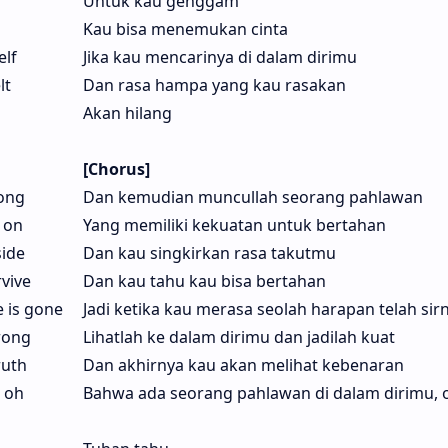
Untuk kau genggam
Kau bisa menemukan cinta
elf
Jika kau mencarinya di dalam dirimu
lt
Dan rasa hampa yang kau rasakan
Akan hilang
[Chorus]
ong
Dan kemudian muncullah seorang pahlawan
 on
Yang memiliki kekuatan untuk bertahan
side
Dan kau singkirkan rasa takutmu
vive
Dan kau tahu kau bisa bertahan
e is gone
Jadi ketika kau merasa seolah harapan telah sir
rong
Lihatlah ke dalam dirimu dan jadilah kuat
ruth
Dan akhirnya kau akan melihat kebenaran
, oh
Bahwa ada seorang pahlawan di dalam dirimu, o