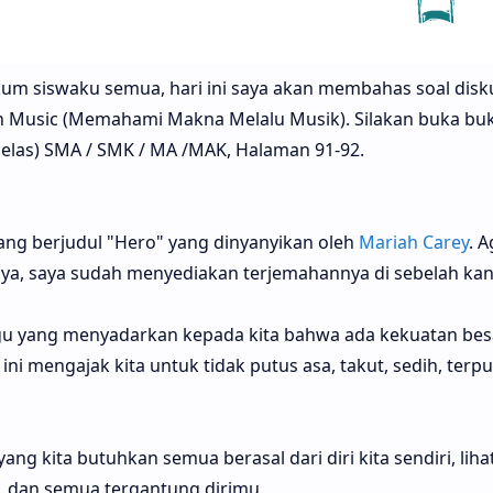
kum siswaku semua, hari ini saya akan membahas soal disku
 Music (Memahami Makna Melalu Musik). Silakan buka bu
ebelas) SMA / SMK / MA /MAK, Halaman 91-92.
 yang berjudul "Hero" yang dinyanyikan oleh
Mariah Carey
. A
a, saya sudah menyediakan terjemahannya di sebelah kan
u yang menyadarkan kepada kita bahwa ada kekuatan besa
u ini mengajak kita untuk tidak putus asa, takut, sedih, terp
ng kita butuhkan semua berasal dari diri kita sendiri, liha
ri, dan semua tergantung dirimu.