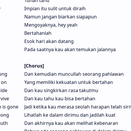
Tuhan tahu
w
Impian itu sulit untuk diraih
Namun jangan biarkan siapapun
Mengoyaknya, hey yeah
Bertahanlah
Esok hari akan datang
Pada saatnya kau akan temukan jalannya
[Chorus]
ong
Dan kemudian muncullah seorang pahlawan
 on
Yang memiliki kekuatan untuk bertahan
side
Dan kau singkirkan rasa takutmu
vive
Dan kau tahu kau bisa bertahan
e is gone
Jadi ketika kau merasa seolah harapan telah sir
rong
Lihatlah ke dalam dirimu dan jadilah kuat
ruth
Dan akhirnya kau akan melihat kebenaran