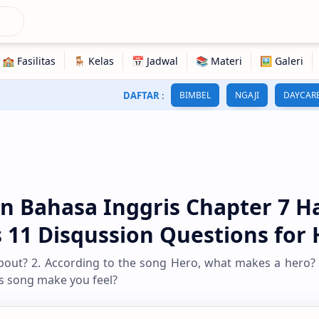
DAFTAR
:
BIMBEL
NGAJI
DAYCAR
n Bahasa Inggris Chapter 7 
s 11 Disqussion Questions for
bout? 2. According to the song Hero, what makes a hero? 
s song make you feel?