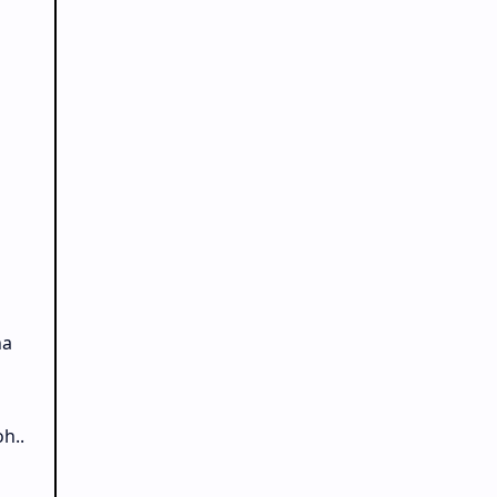
na
h..