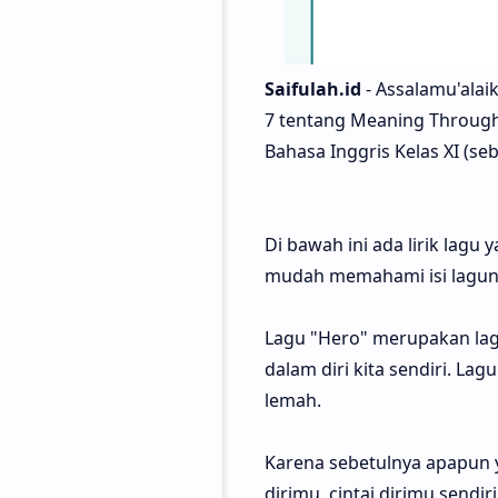
Saifulah.id
- Assalamu'alai
7 tentang Meaning Through
Bahasa Inggris Kelas XI (s
Di bawah ini ada lirik lagu
mudah memahami isi laguny
Lagu "Hero" merupakan lag
dalam diri kita sendiri. Lag
lemah.
Karena sebetulnya apapun ya
dirimu, cintai dirimu sendi