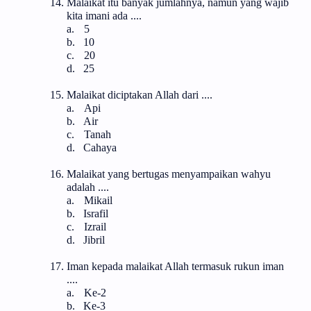
14.
Malaikat itu banyak jumlahnya, namun yang wajib
kita imani ada ....
a.
5
b.
10
c.
20
d.
25
15.
Malaikat diciptakan Allah dari ....
a.
Api
b.
Air
c.
Tanah
d.
Cahaya
16.
Malaikat yang bertugas menyampaikan wahyu
adalah ....
a.
Mikail
b.
Israfil
c.
Izrail
d.
Jibril
17.
Iman kepada malaikat Allah termasuk rukun iman
....
a.
Ke-2
b.
Ke-3