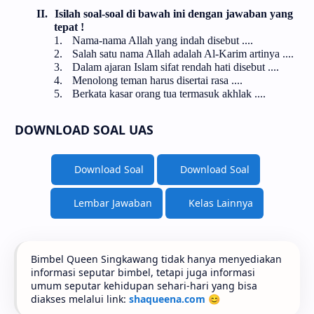
II.
Isilah soal-soal di bawah ini dengan jawaban yang
tepat !
1.
Nama-nama Allah yang indah disebut ....
2.
Salah satu nama Allah adalah Al-Karim artinya ....
3.
Dalam ajaran Islam sifat rendah hati disebut ....
4.
Menolong teman harus disertai rasa ....
5.
Berkata kasar orang tua termasuk akhlak ....
DOWNLOAD SOAL UAS
Download Soal
Download Soal
Lembar Jawaban
Kelas Lainnya
Bimbel Queen Singkawang tidak hanya menyediakan
informasi seputar bimbel, tetapi juga informasi
umum seputar kehidupan sehari-hari yang bisa
diakses melalui link:
shaqueena.com
😊