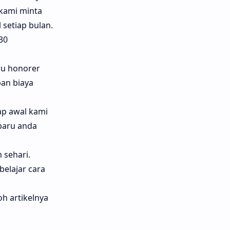
kami minta
 setiap bulan.
30
ru honorer
ban biaya
hap awal kami
baru anda
 sehari.
elajar cara
h artikelnya