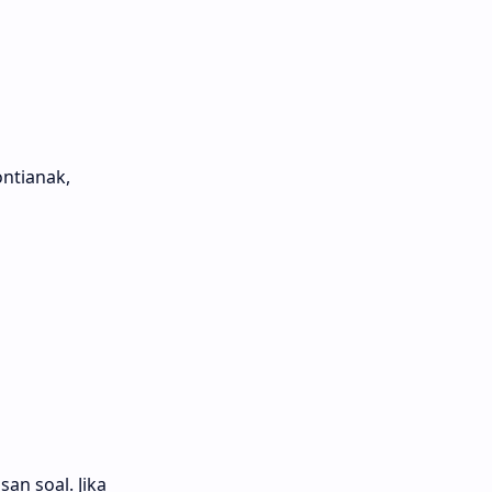
ontianak,
an soal. Jika