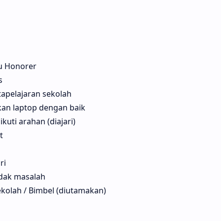
u Honorer
s
apelajaran sekolah
n laptop dengan baik
uti arahan (diajari)
t
ri
tidak masalah
kolah / Bimbel (diutamakan)