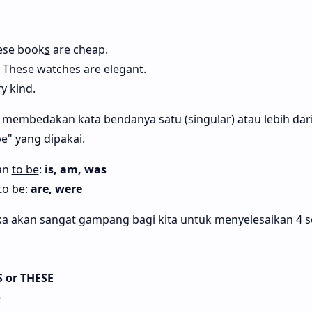
ese book
s
are cheap.
. These watches are elegant.
y kind.
membedakan kata bendanya satu (singular) atau lebih dari s
be" yang dipakai.
an
to be
:
is, am, was
to be
:
are, were
ka akan sangat gampang bagi kita untuk menyelesaikan 4 soa
S or THESE
e