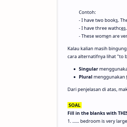
Contoh:
- I have two book
s
. Th
- I have three wathc
es
- These wom
e
n are ver
Kalau kalian masih bingung 
cara alternatifnya lihat "to 
Singular
menggunak
Plural
menggunakan
Dari penjelasan di atas, ma
SOAL
Fill in the blanks with THI
1. ...... bedroom is very larg