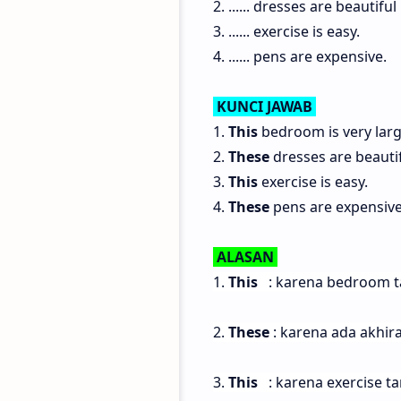
2. ...... dresses are beautiful
3. ...... exercise is easy.
4. ...... pens are expensive.​
KUNCI JAWAB
1.
This
bedroom is very larg
2.
These
dresses are beautif
3.
This
exercise is easy.
4.
These
pens are expensive.
ALASAN
1.
This
: karena bedroom ta
2.
These
: karena ada akhira
3.
This
: karena exercise ta