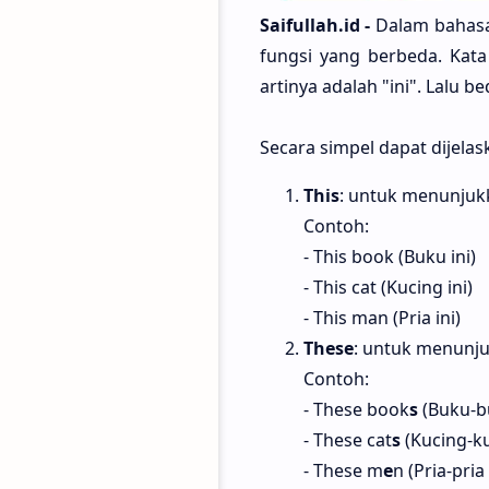
Saifullah.id
-
Dalam bahasa 
fungsi yang berbeda. Kata 
artinya adalah "ini". Lalu 
Secara simpel dapat dijelas
This
: untuk menunjuk
Contoh:
- This book (Buku ini)
- This cat (Kucing ini)
- This man (Pria ini)
These
: untuk menunj
Contoh:
- These book
s
(Buku-bu
- These cat
s
(Kucing-ku
- These m
e
n (Pria-pria 