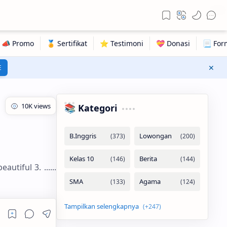
1797
E
📚 Kategori
utiful 3. ......