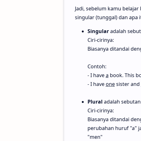
Jadi, sebelum kamu belajar
singular (tunggal) dan apa i
Singular
adalah sebut
Ciri-cirinya:
Biasanya ditandai den
Contoh:
- I have
a
book. This bo
- I have
one
sister and
Plural
adalah sebutan 
Ciri-cirinya:
Biasanya ditandai den
perubahan huruf "a" 
"men"