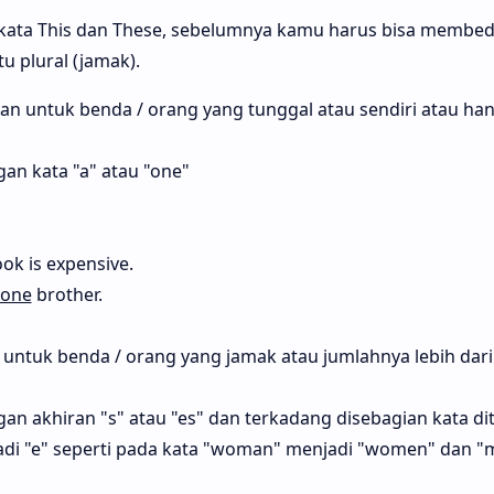
 kata This dan These, sebelumnya kamu harus bisa membed
tu plural (jamak).
an untuk benda / orang yang tunggal atau sendiri atau han
gan kata "a" atau "one"
ok is expensive.
one
brother.
untuk benda / orang yang jamak atau jumlahnya lebih dari 
gan akhiran "s" atau "es" dan terkadang disebagian kata d
jadi "e" seperti pada kata "woman" menjadi "women" dan "