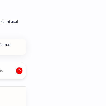
i ini asal
formasi
h.