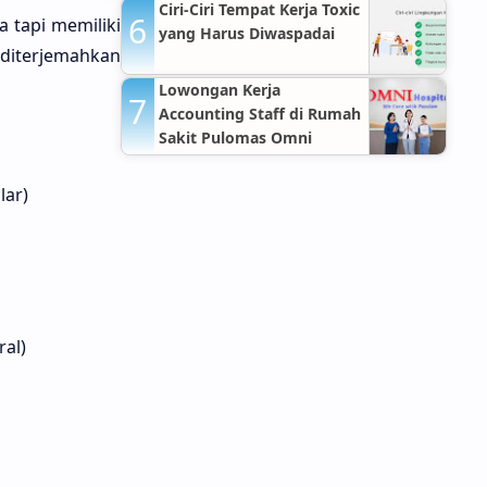
Ciri-Ciri Tempat Kerja Toxic
 tapi memiliki
yang Harus Diwaspadai
 diterjemahkan
Lowongan Kerja
Accounting Staff di Rumah
Sakit Pulomas Omni
Hospitals Jakarta Timur
lar)
ral)