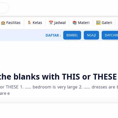
DAFTAR
:
BIMBEL
NGAJI
DAYCAR
n the blanks with THIS or THESE
r THESE 1. ...... bedroom is very large 2. ...... dresses are bea
 are e