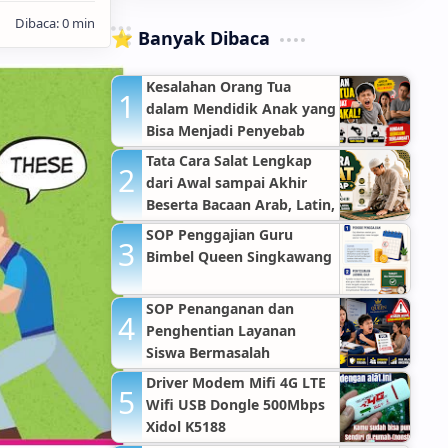
⭐ Banyak Dibaca
Kesalahan Orang Tua
dalam Mendidik Anak yang
Bisa Menjadi Penyebab
Anak Nakal
Tata Cara Salat Lengkap
dari Awal sampai Akhir
Beserta Bacaan Arab, Latin,
Arti, dan Dalil Sahih
SOP Penggajian Guru
Bimbel Queen Singkawang
SOP Penanganan dan
Penghentian Layanan
Siswa Bermasalah
Driver Modem Mifi 4G LTE
Wifi USB Dongle 500Mbps
Xidol K5188