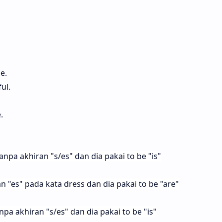
e.
ul.
​
npa akhiran "s/es" dan dia pakai to be "is"
n "es" pada kata dress dan dia pakai to be "are"
npa akhiran "s/es" dan dia pakai to be "is"