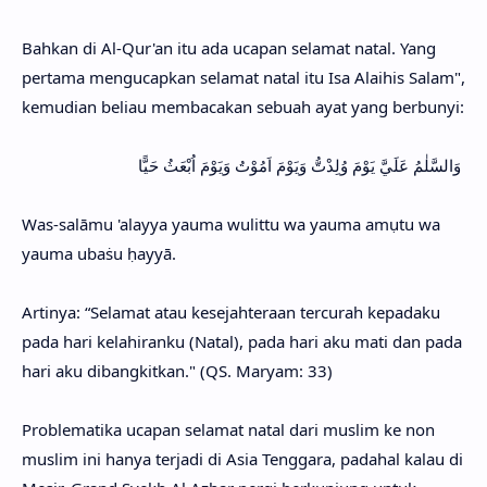
Bahkan di Al-Qur'an itu ada ucapan selamat natal. Yang
pertama mengucapkan selamat natal itu Isa Alaihis Salam",
kemudian beliau membacakan sebuah ayat yang berbunyi:
وَالسَّلٰمُ عَلَيَّ يَوْمَ وُلِدْتُّ وَيَوْمَ اَمُوْتُ وَيَوْمَ اُبْعَثُ حَيًّا
Was-salāmu 'alayya yauma wulittu wa yauma amụtu wa
yauma ubaṡu ḥayyā.
Artinya: “Selamat atau kesejahteraan tercurah kepadaku
pada hari kelahiranku (Natal), pada hari aku mati dan pada
hari aku dibangkitkan." (QS. Maryam: 33)
Problematika ucapan selamat natal dari muslim ke non
muslim ini hanya terjadi di Asia Tenggara, padahal kalau di