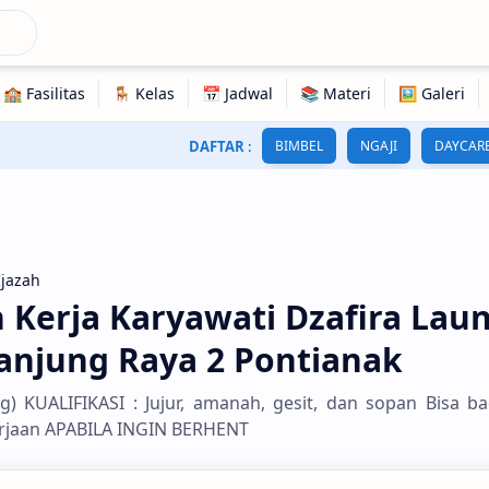
DAFTAR
:
BIMBEL
NGAJI
DAYCAR
Ijazah
Kerja Karyawati Dzafira Lau
anjung Raya 2 Pontianak
g) KUALIFIKASI : Jujur, amanah, gesit, dan sopan Bisa ba
rjaan APABILA INGIN BERHENT