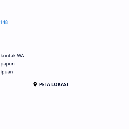
148
i kontak WA
 apapun
nipuan
PETA LOKASI