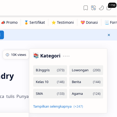
1798
E
📚 Kategori
ndry
ca tulis Punya