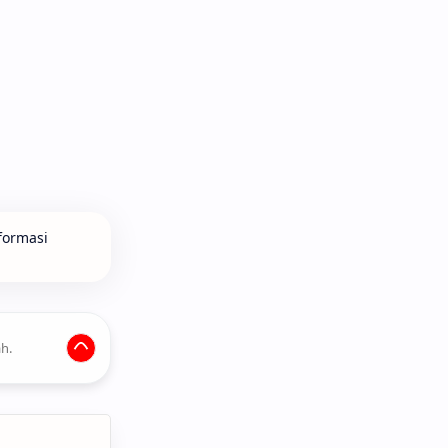
formasi
h.