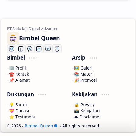
Bimbel Queen
Bimbel
Arsip
🏢 Profil
🖼️ Galeri
☎️ Kontak
📚 Materi
📌 Alamat
🎉 Promosi
Dukungan
Kebijakan
💡 Saran
🔒 Privacy
💝 Donasi
📸 Kebijakan
⭐ Testimoni
⚠️ Disclaimer
2026
‧
Bimbel Queen
‧ All rights reserved.
©