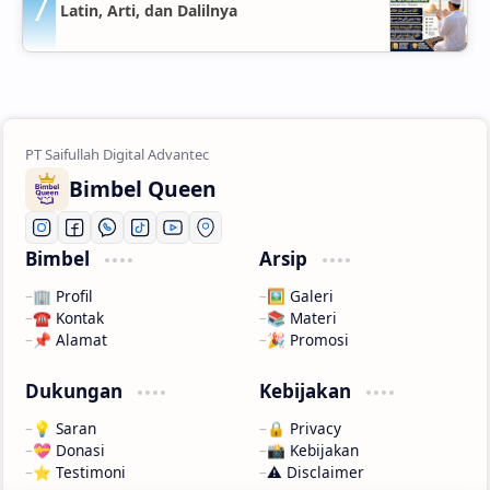
Latin, Arti, dan Dalilnya
Bimbel Queen
Bimbel
Arsip
🏢 Profil
🖼️ Galeri
☎️ Kontak
📚 Materi
📌 Alamat
🎉 Promosi
Dukungan
Kebijakan
💡 Saran
🔒 Privacy
💝 Donasi
📸 Kebijakan
⭐ Testimoni
⚠️ Disclaimer