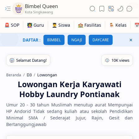
Bimbel Queen
1798
DAFTAR
:
BIMBEL
NGAJI
DAYCARE
D3
Lowongan
Beranda
Lowongan Kerja Karyawati
Hobby Laundry Pontianak
Umur 20 - 30 tahun Muslimah menutup aurat Mempunyai
HP Andorid Tidak sedang kuliah atau sekolah Pendidikan
Minimal SMA / Sederajat Jujur, Rajin, Gesit dan
Bertanggungjawab