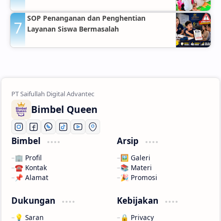
SOP Penanganan dan Penghentian
Layanan Siswa Bermasalah
Bimbel Queen
Bimbel
Arsip
🏢 Profil
🖼️ Galeri
☎️ Kontak
📚 Materi
📌 Alamat
🎉 Promosi
Dukungan
Kebijakan
💡 Saran
🔒 Privacy