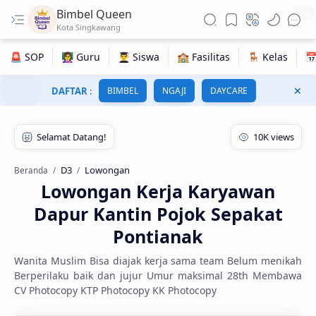
Bimbel Queen
1798
DAFTAR
:
BIMBEL
NGAJI
DAYCARE
D3
Lowongan
Beranda
Lowongan Kerja Karyawan
Dapur Kantin Pojok Sepakat
Pontianak
Wanita Muslim Bisa diajak kerja sama team Belum menikah
Berperilaku baik dan jujur Umur maksimal 28th Membawa
CV Photocopy KTP Photocopy KK Photocopy