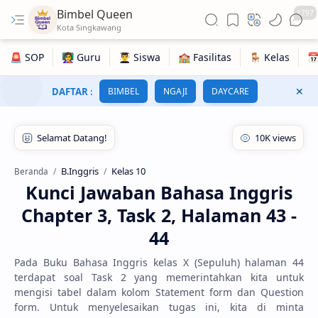
Bimbel Queen
1797
DAFTAR
:
BIMBEL
NGAJI
DAYCARE
B.Inggris
Kelas 10
Beranda
Kunci Jawaban Bahasa Inggris
Chapter 3, Task 2, Halaman 43 -
44
Pada Buku Bahasa Inggris kelas X (Sepuluh) halaman 44
terdapat soal Task 2 yang memerintahkan kita untuk
mengisi tabel dalam kolom Statement form dan Question
form. Untuk menyelesaikan tugas ini, kita di minta