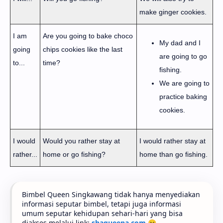
make ginger cookies.
I am
Are you going to bake choco
My dad and I
going
chips cookies like the last
are going to go
to...
time?
fishing.
We are going to
practice baking
cookies.
I would
Would you rather stay at
I would rather stay at
rather...
home or go fishing?
home than go fishing.
Bimbel Queen Singkawang tidak hanya menyediakan
informasi seputar bimbel, tetapi juga informasi
umum seputar kehidupan sehari-hari yang bisa
diakses melalui link:
shaqueena.com
😊