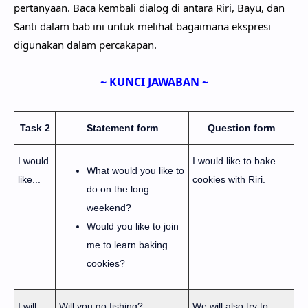
pertanyaan. Baca kembali dialog di antara Riri, Bayu, dan
Santi dalam bab ini untuk melihat bagaimana ekspresi
digunakan dalam percakapan.
~ KUNCI JAWABAN ~
Task 2
Statement form
Question form
I would
I would like to bake
What would you like to
like...
cookies with Riri.
do on the long
weekend?
Would you like to join
me to learn baking
cookies?
I will...
Will you go fishing?
We will also try to