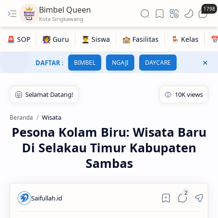
Bimbel Queen
1798
DAFTAR
:
BIMBEL
NGAJI
DAYCARE
Wisata
Beranda
Pesona Kolam Biru: Wisata Baru
Di Selakau Timur Kabupaten
Sambas