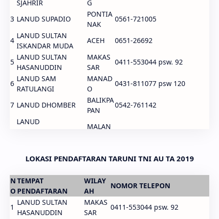
SJAHRIR
G
PONTIA
3
LANUD SUPADIO
0561-721005
NAK
LANUD SULTAN
4
ACEH
0651-26692
ISKANDAR MUDA
LANUD SULTAN
MAKAS
5
0411-553044 psw. 92
HASANUDDIN
SAR
LANUD SAM
MANAD
6
0431-811077 psw 120
RATULANGI
O
BALIKPA
7
LANUD DHOMBER
0542-761142
PAN
LANUD
MALAN
8
ABDULRACHMAN
0341-401004
G
SALEH
MADIU
9
LANUD ISWAHJUDI
LOKASI PENDAFTARAN TARUNI TNI AU TA 2019
0351-869712
N
1
YOGYAK
(0274) 485957 atau (0274)
LANUD ADISUTJIPTO
N
TEMPAT
WILAY
0
ARTA
488466 pswt 5071/5072
NOMOR TELEPON
O
PENDAFTARAN
AH
1
LANUD NGURAH RAI
BALI
0361-9351116
LANUD SULTAN
MAKAS
1
1
0411-553044 psw. 92
HASANUDDIN
SAR
1
LANUD HALIM
JAKART